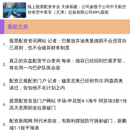
线上股票配资专业 天保基建：公司参股子公司中天航空
持有空中客车（天津）总装有限公司49%股权
最新文章
股票配资资讯网站 记者：巴黎放弃迪奥曼德因不会违背自
1、
己原则，也不会破坏财务制度
真正的实盘配资平台查询 每体：德容已经回到巴塞罗那，
2、
将在周一与巴萨队医会面
配资正规配资门户 记者：穆里尼奥已经和劳尔·阿森西奥
3、
谈过，告知他不在计划之内
股票配资首选门户网站 半场-申花暂4-1海牛 阿苏埃3射1传
4、
高天意两助攻拉唐破门
配资新闻网 阿代米助攻，韦斯利摆脱防守挑射破门，新鹏
5、
城1-1扳平海港