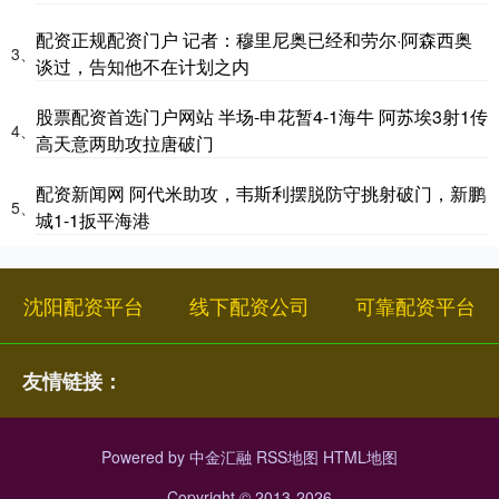
配资正规配资门户 记者：穆里尼奥已经和劳尔·阿森西奥
3、
谈过，告知他不在计划之内
股票配资首选门户网站 半场-申花暂4-1海牛 阿苏埃3射1传
4、
高天意两助攻拉唐破门
配资新闻网 阿代米助攻，韦斯利摆脱防守挑射破门，新鹏
5、
城1-1扳平海港
沈阳配资平台
线下配资公司
可靠配资平台
友情链接：
Powered by
中金汇融
RSS地图
HTML地图
Copyright
© 2013-2026